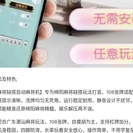
及特色;
麻将缺搭自动麻将机】专为绵阳麻将缺搭玩法打造，108张牌适
搭提示清晰，洗牌均匀无死角，运行稳定耐用，静音设计不扰邻
都能精准还原绵阳麻将精髓，娱乐解压两不误。
契合广东潮汕麻将玩法，108张牌，自摸胡为主，支持杠牌加分
机身稳固，四脚防滑，长辈玩着安全放心，操作简单，不用学复