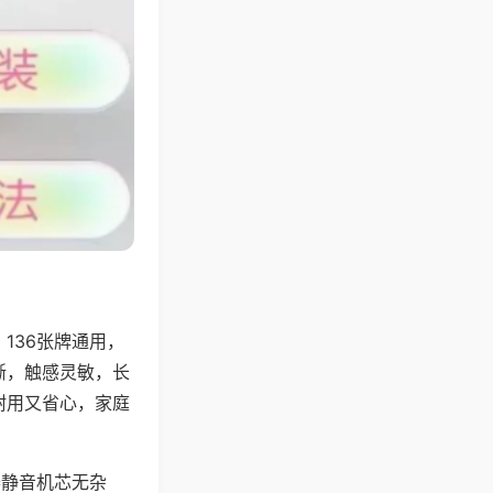
136张牌通用，
晰，触感灵敏，长
耐用又省心，家庭
器静音机芯无杂