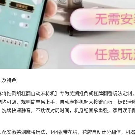
及特色;
麻将推倒胡杠翻自动麻将机】专为芜湖推倒胡杠牌翻番玩法定制，
炮均可胡，规则简单易上手，自动麻将机超大按键面板，标识清
，洗牌快速静音，不耽误对局时间，机身稳固承重强，家用娱乐
。
适配安徽芜湖麻将玩法，144张带花牌，花牌自动计分翻倍，机