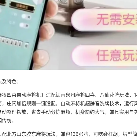
及特色;
麻将四喜自动麻将机】适配闽南泉州麻将四喜、八仙花牌玩法，1
倍，庄闲加倍规则一键适配，自动麻将机超静音洗牌技术，运行
自动整理摆放，省去手动分拣麻烦，机身简约大气，兼具实用与
闲传统。
适配北方山东胶东麻将玩法，兼容136张牌，可吃碰杠胡，牌型