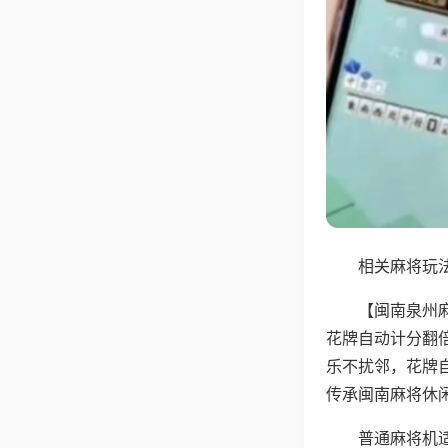
相关麻将玩法
【闽南泉州
花牌自动计分翻
乐不扰邻，花牌
传承闽南麻将休
普通麻将机