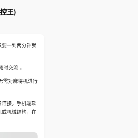
控王)
只要一到两分钟就
。
随时交流 。
无需对麻将机进行
备连接。手机端软
机或机械结构，在