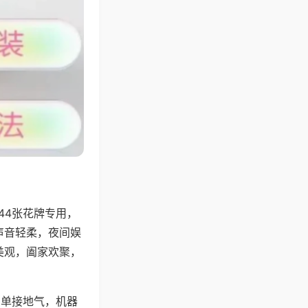
44张花牌专用，
声音轻柔，夜间娱
美观，阖家欢聚，
简单接地气，机器