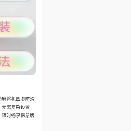
动麻将机四脚防滑
，无需复杂设置，
，随时畅享惬意牌