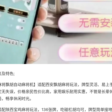
及特色;
麻将飘胡自动麻将机】适配西安飘胡麻将玩法，牌型灵活、易上
定无失误，价格亲民性价比高，家用娱乐耐用实惠，不管是长辈
局，畅享休闲时光。
适配陕西宝鸡麻将玩法，136张牌，吃碰杠胡均可，牌型简单接