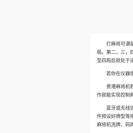
打麻将可谓
局。第二，三，
至四局后就处于
若你在仪器使
贵港麻将机
作就能实现控制
蓝牙或无线
件预设好牌型等
麻将机洗牌、码