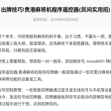
出牌技巧!贵港麻将机程序遥控器(民间实用招)
发布时间：2026年08月08日
是个老手，可经常碰到麻将的斜乎事，出于习惯，不赢头一把，
四连摸三局大胡，按道理说，这场麻将下来是稳赢钱。理想很丰
逆风局，归根到底还是输钱。
用上需要帮助，想获取一对一指导，添加微信号; kkss8691 随
程序遥控器;普通麻将机程序控牌器一般是指通过一些无需对麻将
麻将牌功能的设备或工具。
信号控制原理：一些智能控牌器通过蓝牙或无线信号与手机等设
指令，发送信号给控牌器，控牌器接收到信号后驱动内部微型电
牌过程中进行干预，达到控牌目的。