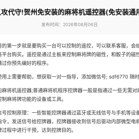
以攻代守!贺州免安装的麻将机遥控器(免安装通用
发布时间：2026年08月06日
将的第一步就是要购买一台可以控制的遥控，可以联系客服，会
商平台购买。遥控是通过主板来控制麻将牌的磁性，和骰子的磁
通过你预先编好的程序。
用上需要帮助，想获取一对一指导，添加微信号; sdf6770 随时
的麻将机遥控器;普通麻将机程序控牌器一般是指通过一些无需对
控制麻将牌功能的设备或工具。
信号控制原理：一些智能控牌器通过蓝牙或无线信号与手机等设
指令，发送信号给控牌器，控牌器接收到信号后驱动内部微型电
牌过程中进行干预，达到控牌目的。