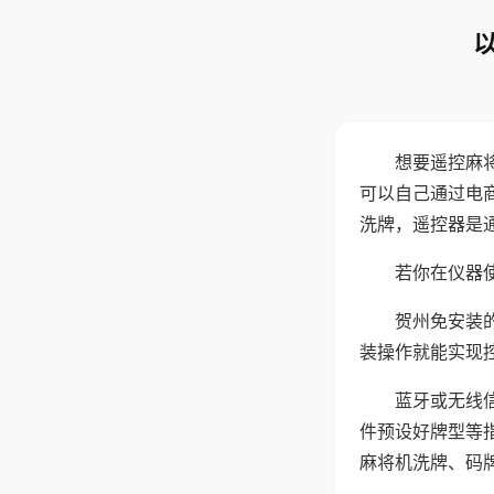
想要遥控麻
可以自己通过电
洗牌，遥控器是
若你在仪器使
贺州免安装
装操作就能实现
蓝牙或无线
件预设好牌型等
麻将机洗牌、码