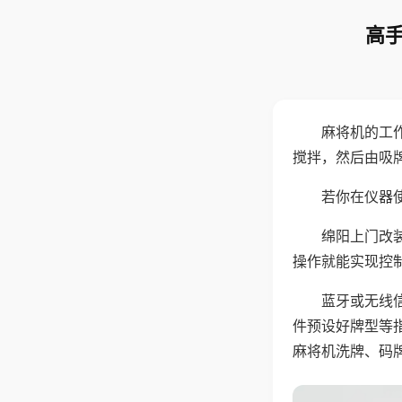
高手
麻将机的工
搅拌，然后由吸
若你在仪器使
绵阳上门改
操作就能实现控
蓝牙或无线
件预设好牌型等
麻将机洗牌、码