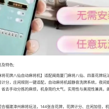
及特色;
麻将花牌八仙自动麻将机】适配闽南厦门麻将八仙、四喜花牌玩法
倍计分，庄闲规则一键适配，自动麻将机超静音洗牌系统，夜间
，省去手动分拣的麻烦，机身简约大气，实用性与美观性兼具，
。
契合福建漳州麻将玩法，144张含花牌，花牌计分、庄闲加倍，