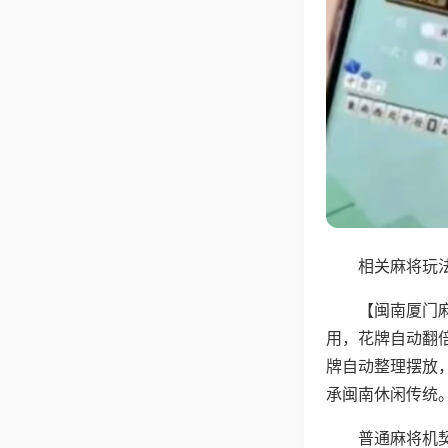
相关麻将玩法
【闽南厦门
用，花牌自动翻
牌自动整理摆放
承闽南休闲传统
普通麻将机