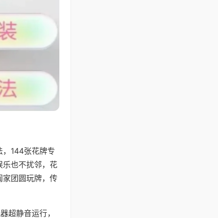
，144张花牌专
娱乐也不扰邻，花
阖家团圆玩牌，传
机器超静音运行，