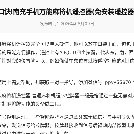
口诀!南充手机万能麻将机遥控器(免安装遥控器
发布时间：2026年08月09日
装麻将机遥控器完全可以单人操作。你可以放在口袋里面、包包
的是能方便操作，遥控上有A,B,C,D四个按键，代表东，南，
遥控对应的位置就可以，例如你做在东位置就按遥控对应的A键
。
用上需要帮助，想获取一对一指导，添加微信号; ppyy55670 
能麻将机遥控器;普通麻将机程序控牌器一般是指通过一些无需对
控制麻将牌功能的设备或工具。
信号控制原理：一些智能控牌器通过蓝牙或无线信号与手机等设
指令，发送信号给控牌器，控牌器接收到信号后驱动内部微型电
牌过程中进行干预，达到控牌目的。