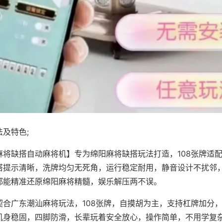
及特色;
麻将缺搭自动麻将机】专为绵阳麻将缺搭玩法打造，108张牌适
搭提示清晰，洗牌均匀无死角，运行稳定耐用，静音设计不扰邻
都能精准还原绵阳麻将精髓，娱乐解压两不误。
契合广东潮汕麻将玩法，108张牌，自摸胡为主，支持杠牌加分
机身稳固，四脚防滑，长辈玩着安全放心，操作简单，不用学复