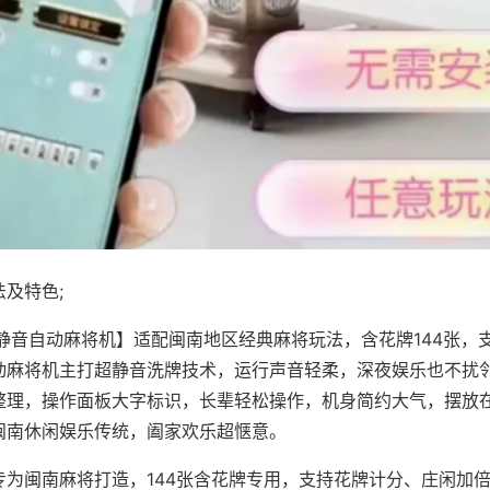
及特色;
·静音自动麻将机】适配闽南地区经典麻将玩法，含花牌144张，
动麻将机主打超静音洗牌技术，运行声音轻柔，深夜娱乐也不扰
整理，操作面板大字标识，长辈轻松操作，机身简约大气，摆放
闽南休闲娱乐传统，阖家欢乐超惬意。
专为闽南麻将打造，144张含花牌专用，支持花牌计分、庄闲加