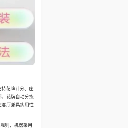
支持花牌计分、庄
邻，花牌自动分拣
在客厅兼具实用性
倍规则，机器采用