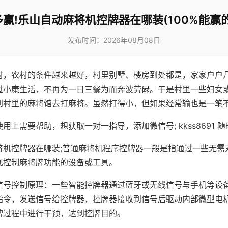
赢!乐山自动麻将机控牌器在哪装(100%能赢
发布时间：2026年08月08日
村，农村的条件越来越好，村里别墅、楼房到处都是，家家户户
过小康生活，不再为一日三餐为而奔波劳碌。于是村里一些妇女
到村里的麻将馆去打麻将。虽然打得小，但如果经常输也是一笔
用上需要帮助，想获取一对一指导，添加微信号; kkss8691 随
将机控牌器在哪装;普通麻将机程序控牌器一般是指通过一些无需
现控制麻将牌功能的设备或工具。
信号控制原理：一些智能控牌器通过蓝牙或无线信号与手机等设
指令，发送信号给控牌器，控牌器接收到信号后驱动内部微型电
牌过程中进行干预，达到控牌目的。