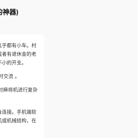
的神器)
几乎都有小车。村
或者有退休金的老
不小的开支。
时交流 。
对麻将机进行复杂
备连接。手机端软
机或机械结构，在