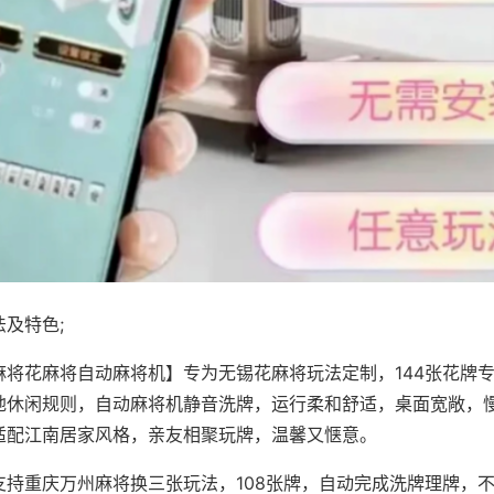
及特色;
麻将花麻将自动麻将机】专为无锡花麻将玩法定制，144张花牌
地休闲规则，自动麻将机静音洗牌，运行柔和舒适，桌面宽敞，
适配江南居家风格，亲友相聚玩牌，温馨又惬意。
支持重庆万州麻将换三张玩法，108张牌，自动完成洗牌理牌，