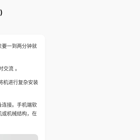
)
只要一到两分钟就
。
时交流 。
将机进行复杂安装
备连接。手机端软
机或机械结构，在