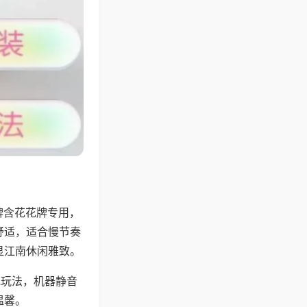
牌含花花牌专用，
舒适，适合慢节奏
显江南休闲雅致。
地玩法，机器静音
温馨。