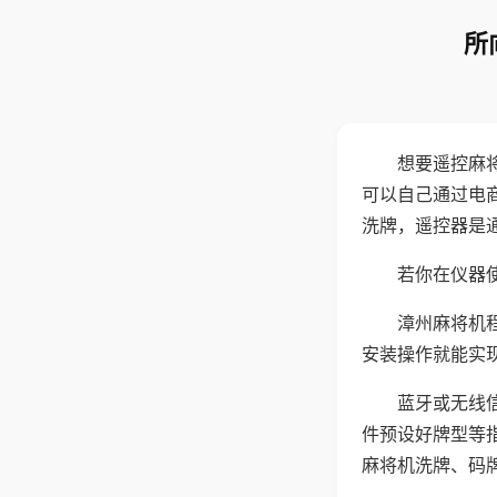
所
想要遥控麻
可以自己通过电
洗牌，遥控器是
若你在仪器使
漳州麻将机
安装操作就能实
蓝牙或无线
件预设好牌型等
麻将机洗牌、码