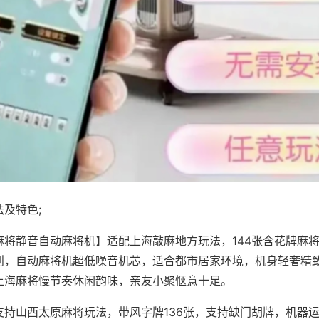
及特色;
麻将静音自动麻将机】适配上海敲麻地方玩法，144张含花牌麻
则，自动麻将机超低噪音机芯，适合都市居家环境，机身轻奢精
上海麻将慢节奏休闲韵味，亲友小聚惬意十足。
支持山西太原麻将玩法，带风字牌136张，支持缺门胡牌，机器