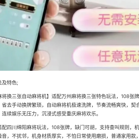
及特色;
麻将换三张自动麻将机】适配万州麻将换三张特色玩法，108张
，省去手动换牌繁琐，自动麻将机极速洗牌，节奏流畅爽快，契
，连续娱乐无压力，沉浸式感受重庆麻将欢乐。
适配四川绵阳麻将玩法，108张牌，缺门可胡，支持查叫规则，
噪音，不扰邻，机身材质厚实，不怕日常使用磨损，普通家用款