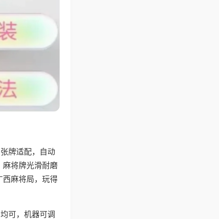
8张牌适配，自动
，麻将牌光滑耐磨
广西麻将局，玩得
胡均可，机器可调