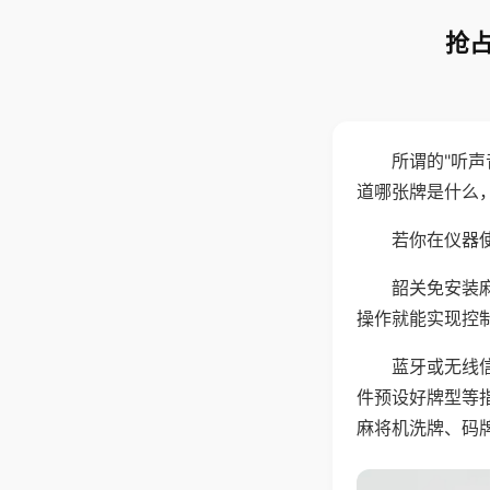
抢占
所谓的"听
道哪张牌是什么
若你在仪器使
韶关免安装
操作就能实现控
蓝牙或无线
件预设好牌型等
麻将机洗牌、码