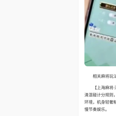
相关麻将玩法
【上海麻将
清混碰计分规则
环境，机身轻奢
慢节奏娱乐。