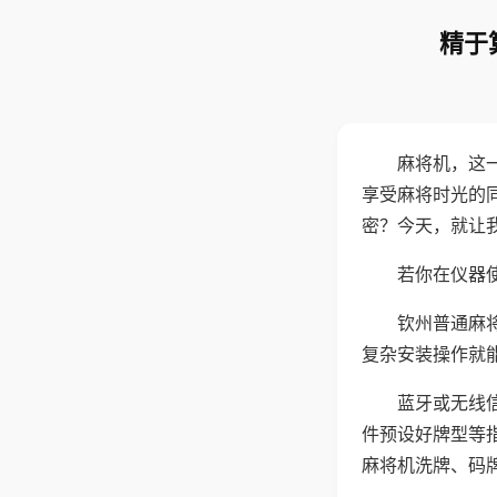
精于
麻将机，这
享受麻将时光的
密？今天，就让
若你在仪器使
钦州普通麻
复杂安装操作就
蓝牙或无线
件预设好牌型等
麻将机洗牌、码