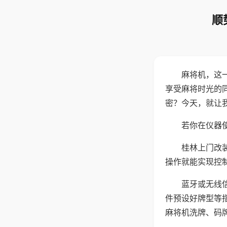
顺
麻将机，这
享受麻将时光的
密？今天，就让
若你在仪器使
桂林上门改
操作就能实现控
蓝牙或无线
件预设好牌型等
麻将机洗牌、码