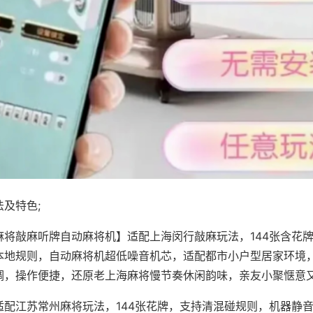
及特色;
麻将敲麻听牌自动麻将机】适配上海闵行敲麻玩法，144张含花
本地规则，自动麻将机超低噪音机芯，适配都市小户型居家环境
调，操作便捷，还原老上海麻将慢节奏休闲韵味，亲友小聚惬意
适配江苏常州麻将玩法，144张花牌，支持清混碰规则，机器静