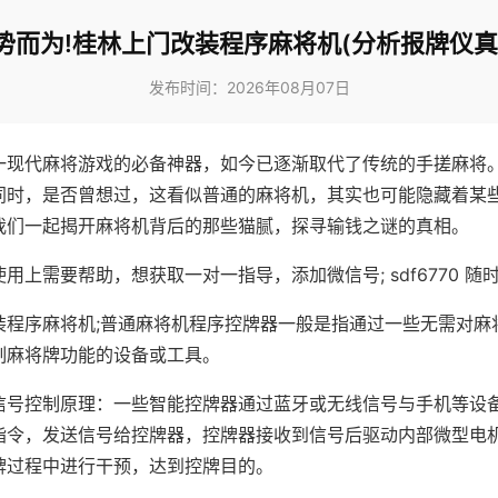
势而为!桂林上门改装程序麻将机(分析报牌仪真
发布时间：2026年08月07日
一现代麻将游戏的必备神器，如今已逐渐取代了传统的手搓麻将
同时，是否曾想过，这看似普通的麻将机，其实也可能隐藏着某
我们一起揭开麻将机背后的那些猫腻，探寻输钱之谜的真相。
用上需要帮助，想获取一对一指导，添加微信号; sdf6770 随时
装程序麻将机;普通麻将机程序控牌器一般是指通过一些无需对麻
制麻将牌功能的设备或工具。
信号控制原理：一些智能控牌器通过蓝牙或无线信号与手机等设
指令，发送信号给控牌器，控牌器接收到信号后驱动内部微型电
牌过程中进行干预，达到控牌目的。