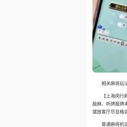
相关麻将玩法
【上海闵行
敲麻、听牌报牌
摆放客厅尽显格
普通麻将机