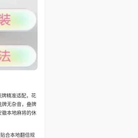
张牌精准适配，花
洗牌无杂音，叠牌
安徽本地麻将的休
分贴合本地翻倍规