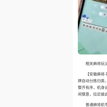
相关麻将玩法
【安徽麻将
牌自动分拣归类
整齐有序，机身
闲惬意，拉近彼
普通麻将机