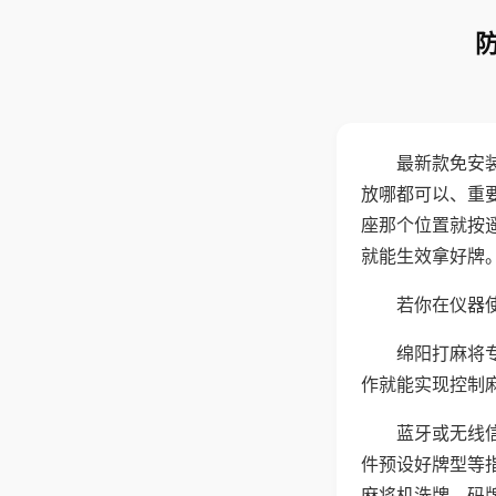
最新款免安
放哪都可以、重要
座那个位置就按
就能生效拿好牌
若你在仪器使
绵阳打麻将
作就能实现控制
蓝牙或无线
件预设好牌型等
麻将机洗牌、码