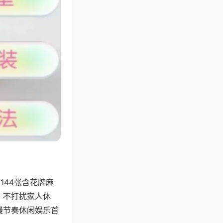
144张含花牌麻
，不打扰家人休
慢节奏休闲娱乐首