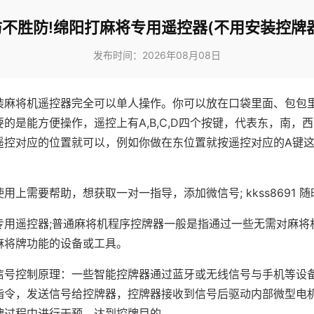
防不胜防!绵阳打麻将专用遥控器(不用安装控牌器
发布时间：2026年08月08日
装麻将机遥控器完全可以单人操作。你可以放在口袋里面、包包
的是能方便操作，遥控上有A,B,C,D四个按键，代表东，南，
遥控对应的位置就可以，例如你做在东位置就按遥控对应的A键
。
用上需要帮助，想获取一对一指导，添加微信号; kkss8691 随
专用遥控器;普通麻将机程序控牌器一般是指通过一些无需对麻将
麻将牌功能的设备或工具。
信号控制原理：一些智能控牌器通过蓝牙或无线信号与手机等设
指令，发送信号给控牌器，控牌器接收到信号后驱动内部微型电
牌过程中进行干预，达到控牌目的。