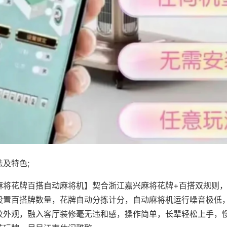
及特色;
麻将花牌百搭自动麻将机】契合浙江嘉兴麻将花牌+百搭双规则，
设置百搭牌数量，花牌自动分拣计分，自动麻将机运行噪音极低
纹外观，融入客厅装修毫无违和感，操作简单，长辈轻松上手，