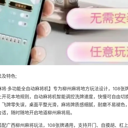
及特色;
麻将·多功能全自动麻将机】专为柳州麻将地方玩法设计，108张
上开花本地规则，自动麻将机智能调控洗牌速度，快慢可自由切
、飞牌零失误，桌面平整光滑，麻将牌质感细腻，耐磨不易褪色
合适，随时随地开启地道柳州麻将局。
适配广西柳州麻将玩法，108张牌通用，支持开门、自摸胡、杠