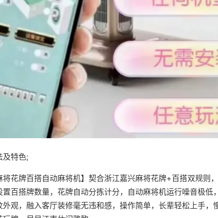
及特色;
麻将花牌百搭自动麻将机】契合浙江嘉兴麻将花牌+百搭双规则，
设置百搭牌数量，花牌自动分拣计分，自动麻将机运行噪音极低
纹外观，融入客厅装修毫无违和感，操作简单，长辈轻松上手，