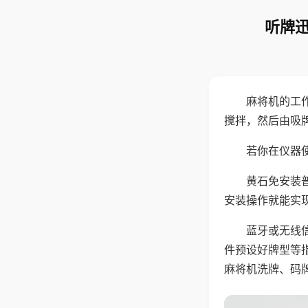
听牌迅
麻将机的工
搅拌，然后由吸
若你在仪器使
黄石免安装
安装操作就能实
蓝牙或无线
件预设好牌型等
麻将机洗牌、码