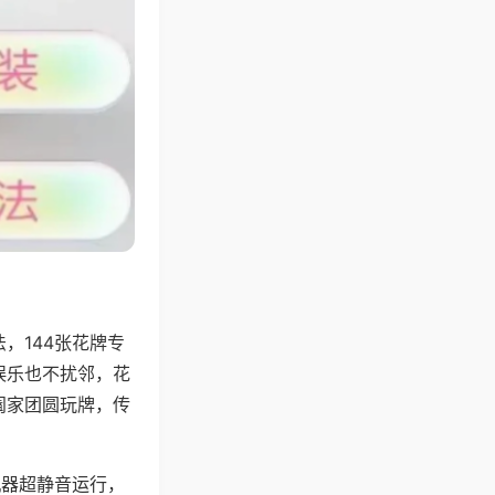
，144张花牌专
娱乐也不扰邻，花
阖家团圆玩牌，传
机器超静音运行，