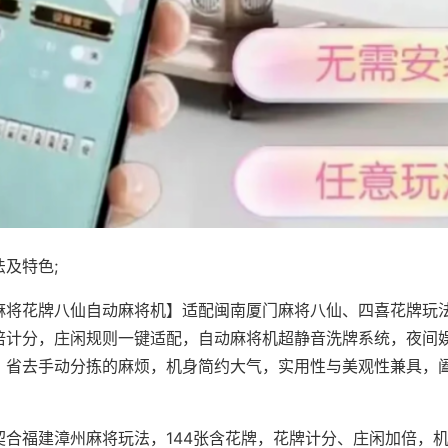
及特色;
麻将花牌八仙自动麻将机】适配闽南厦门麻将八仙、四喜花牌玩法
倍计分，庄闲规则一键适配，自动麻将机超静音洗牌系统，夜间
，省去手动分拣的麻烦，机身简约大气，实用性与美观性兼具，
。
契合福建漳州麻将玩法，144张含花牌，花牌计分、庄闲加倍，