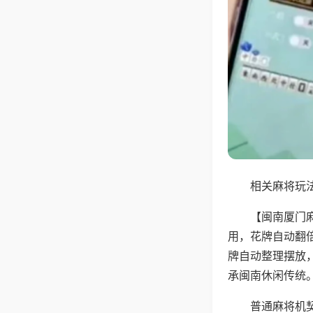
相关麻将玩法
【闽南厦门
用，花牌自动翻
牌自动整理摆放
承闽南休闲传统
普通麻将机